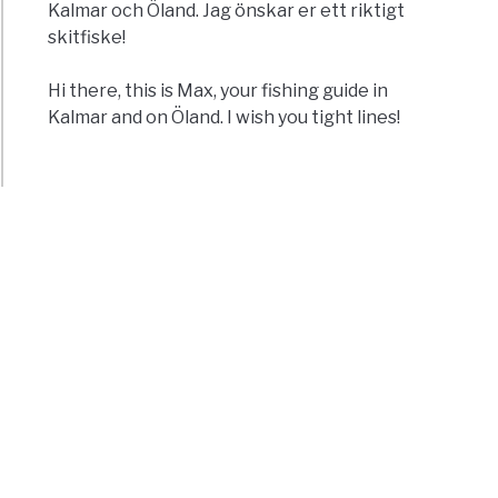
Kalmar och Öland. Jag önskar er ett riktigt
skitfiske!
Hi there, this is Max, your fishing guide in
Kalmar and on Öland. I wish you tight lines!