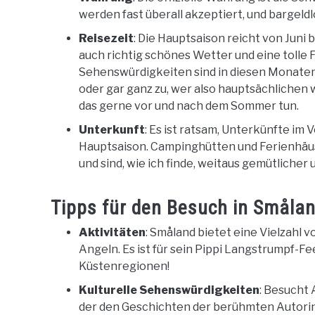
werden fast überall akzeptiert, und bargeld
Reisezeit
: Die Hauptsaison reicht von Juni
auch richtig schönes Wetter und eine tolle F
Sehenswürdigkeiten sind in diesen Monate
oder gar ganz zu, wer also hauptsächlich
das gerne vor und nach dem Sommer tun.
Unterkunft
: Es ist ratsam, Unterkünfte im
Hauptsaison. Campinghütten und Ferienhäuser
und sind, wie ich finde, weitaus gemütlicher
Tipps für den Besuch in Småla
Aktivitäten
: Småland bietet eine Vielzahl
Angeln. Es ist für sein Pippi Langstrumpf-
Küstenregionen!
Kulturelle Sehenswürdigkeiten
: Besucht 
der den Geschichten der berühmten Autorin g