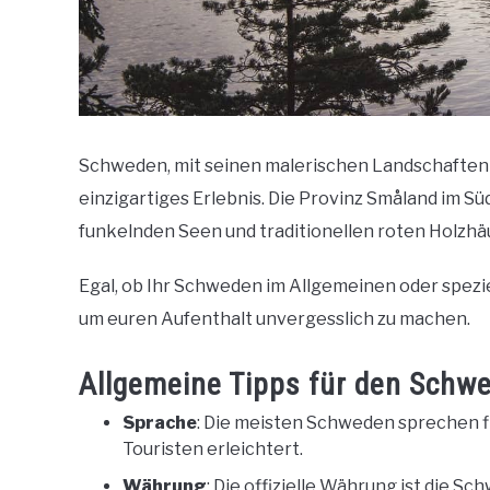
Schweden, mit seinen malerischen Landschaften un
einzigartiges Erlebnis. Die Provinz Småland im Sü
funkelnden Seen und traditionellen roten Holzhä
Egal, ob Ihr Schweden im Allgemeinen oder speziel
um euren Aufenthalt unvergesslich zu machen.
Allgemeine Tipps für den Schw
Sprache
: Die meisten Schweden sprechen f
Touristen erleichtert.
Währung
: Die offizielle Währung ist die S