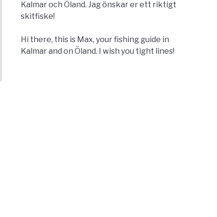
Kalmar och Öland. Jag önskar er ett riktigt
skitfiske!
Hi there, this is Max, your fishing guide in
Kalmar and on Öland. I wish you tight lines!