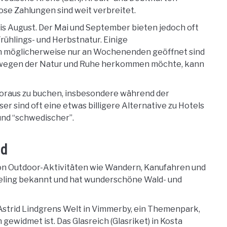
lose Zahlungen sind weit verbreitet.
 bis August. Der Mai und September bieten jedoch oft
rühlings- und Herbstnatur. Einige
n möglicherweise nur an Wochenenden geöffnet sind
en wegen der Natur und Ruhe herkommen möchte, kann
 Voraus zu buchen, insbesondere während der
 sind oft eine etwas billigere Alternative zu Hotels
 und “schwedischer”.
nd
 von Outdoor-Aktivitäten wie Wandern, Kanufahren und
Feeling bekannt und hat wunderschöne Wald- und
Astrid Lindgrens Welt in Vimmerby, ein Themenpark,
ewidmet ist. Das Glasreich (Glasriket) in Kosta