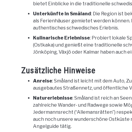
bietet Einblicke in die traditionelle schwedi
Unterkünfte in Småland
: Die Region ist b
als Ferienhäuser gemietet werden können. D
authentisches schwedisches Erlebnis.
Kulinarische Erlebnisse
: Probiert lokale 
(Ostkaka) und genießt eine traditionelle s
Jönköping, Växjö oder Kalmar haben auch ein
Zusätzliche Hinweise
Anreise
: Småland ist leicht mit dem Auto, Z
ausgebautes Straßennetz, und öffentliche Ve
Naturerlebnisse
: Småland ist reich an Seen
zahlreiche Wander- und Radwege sowie Mög
Jedermannsrecht (“Allemansrätten”) respekt
auch noch unsere wunderschöne Ostküste mit
Angelguide tätig.