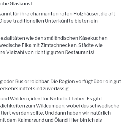
sche Glaskunst.
ekannt für ihre charmanten roten Holzhäuser, die oft
iese traditionellen Unterkünfte bieten ein
Spezialitäten wie den småländischen Käsekuchen
chwedische Fika mit Zimtschnecken. Städte wie
e Vielzahl von richtig guten Restaurants!
ug oder Bus erreichbar. Die Region verfügt über ein gut
rkehrsmittel sind zuverlässig.
 und Wäldern, ideal für Naturliebhaber. Es gibt
lichkeiten zum Wildcampen, wobei das schwedische
iert werden sollte. Und dann haben wir natürlich
 dem Kalmarsund und Öland! Hier bin ich als