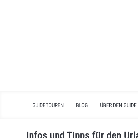
Skip
to
content
GUIDETOUREN
BLOG
ÜBER DEN GUIDE
Infos und Tipps für den U