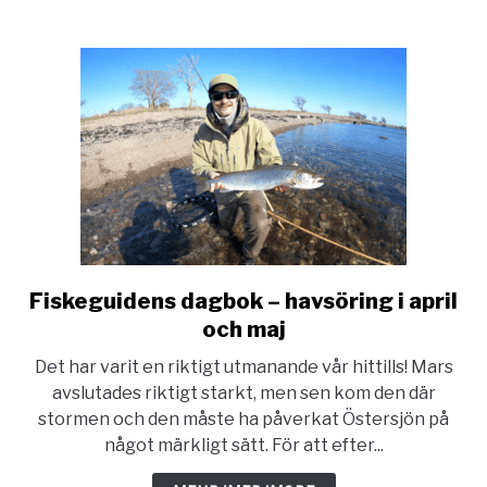
Fiskeguidens dagbok – havsöring i april
link
to
och maj
Fiskeguidens
Det har varit en riktigt utmanande vår hittills! Mars
dagbok
avslutades riktigt starkt, men sen kom den där
–
stormen och den måste ha påverkat Östersjön på
havsöring
något märkligt sätt. För att efter...
i
april