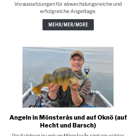
Voraussetzungen für abwechslungsreiche und
in
erfolgreiche Angeltage.
Kalmar
(auf
MEHR/MER/MORE
Hecht
und
Barsch)
Angeln in Mönsterås und auf Oknö (auf
link
to
Hecht und Barsch)
Angeln
Die Schären in und um Mönsterås sind ein echter