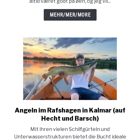
altid været godt på øen, og jeg vil...
hvor
og
MEHR/MER/MORE
hvornår?)
Angeln im Rafshagen in Kalmar (auf
link
to
Hecht und Barsch)
Angeln
Mit ihren vielen Schilfgürteln und
im
Unterwasserstrukturen bietet die Bucht ideale
Rafshagen