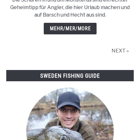
in
Geheimtipp für Angler, die hier Urlaub machen und
Mönsterås
auf Barsch und Hecht aus sind.
und
auf
MEHR/MER/MORE
Oknö
(auf
Hecht
NEXT »
und
Barsch)
SWEDEN FISHING GUIDE