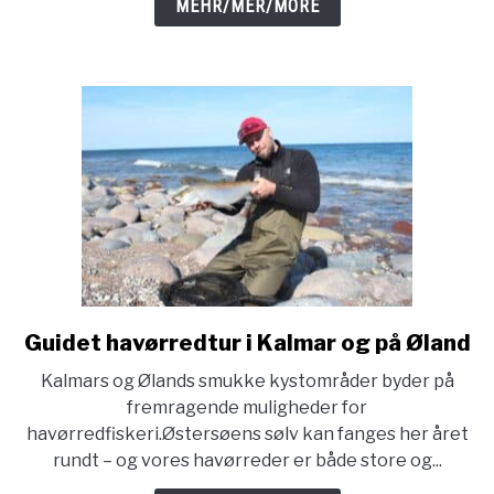
MEHR/MER/MORE
och
maj
Guidet havørredtur i Kalmar og på Øland
link
to
Kalmars og Ølands smukke kystområder byder på
Guidet
fremragende muligheder for
havørredtur
havørredfiskeri.Østersøens sølv kan fanges her året
i
rundt – og vores havørreder er både store og...
Kalmar