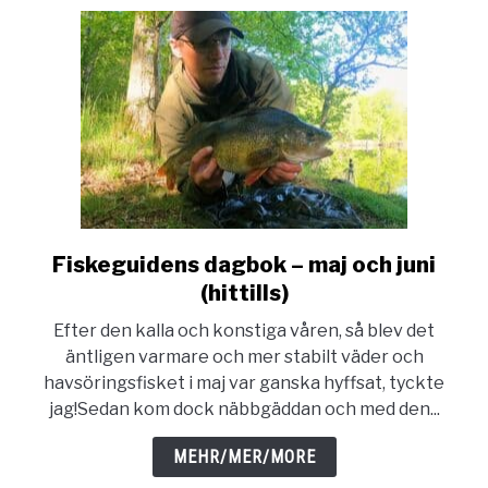
Fiskeguidens dagbok – maj och juni
link
to
(hittills)
Fiskeguidens
Efter den kalla och konstiga våren, så blev det
dagbok
äntligen varmare och mer stabilt väder och
–
havsöringsfisket i maj var ganska hyffsat, tyckte
maj
jag!Sedan kom dock näbbgäddan och med den...
och
juni
MEHR/MER/MORE
(hittills)