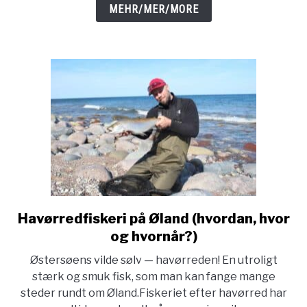
og
MEHR/MER/MORE
på
Øland
Havørredfiskeri på Øland (hvordan, hvor
link
to
og hvornår?)
Havørredfiskeri
Østersøens vilde sølv — havørreden! En utroligt
på
stærk og smuk fisk, som man kan fange mange
Øland
steder rundt om Øland.Fiskeriet efter havørred har
(hvordan,