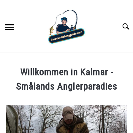
Skip
to
content
Searc
GUIDETOUREN
Willkommen in Kalmar -
BLOG
Smålands Anglerparadies
ÜBER DEN GUIDE
YOUTUBE
KONTAKT